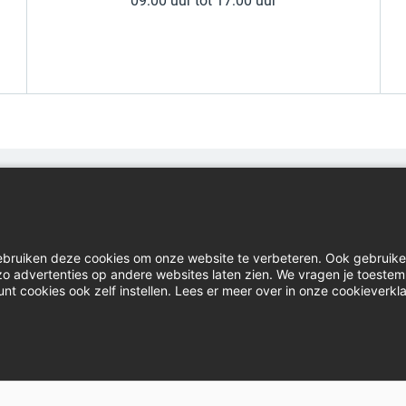
09:00 uur tot 17:00 uur
Home
Inl
Contact
Do
ebruiken deze cookies om onze website te verbeteren. Ook gebruik
Actueel
Kla
e zo advertenties op andere websites laten zien. We vragen je toeste
unt cookies ook zelf instellen. Lees er meer over in onze cookieverkla
Vacatures
Lin
Disclaimer