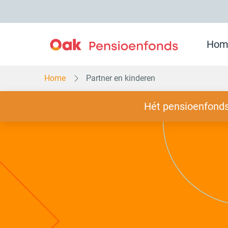
Overslaan
en
naar
inhoud
gaan
Hom
Home
Partner en kinderen
Slogan
Hét pensioenfonds