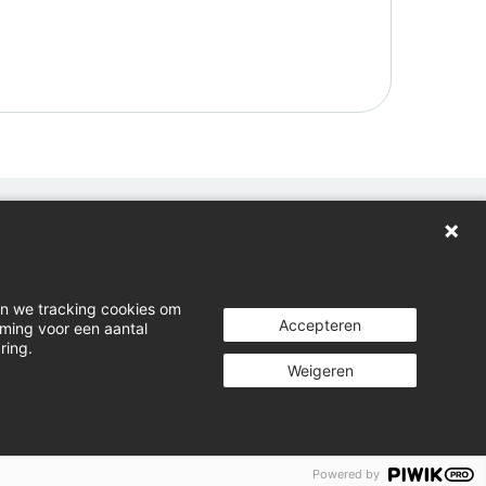
oggen
wnloads
en we tracking cookies om
cht indienen
Accepteren
mming voor een aantal
ring.
kedIn
Weigeren
Privacystatement
Cookiebeleid
Cookies instellen
Powered by