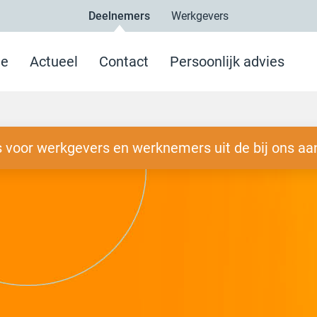
Deelnemers
Werkgevers
e
Actueel
Contact
Persoonlijk advies
 voor werkgevers en werknemers uit de bij ons aa