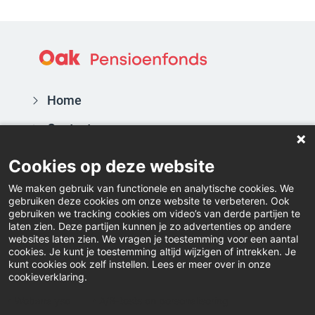
Home
Contact
Actueel
Cookies op deze website
Vacatures
We maken gebruik van functionele en analytische cookies. We
gebruiken deze cookies om onze website te verbeteren. Ook
Inloggen
gebruiken we tracking cookies om video’s van derde partijen te
laten zien. Deze partijen kunnen je zo advertenties op andere
websites laten zien. We vragen je toestemming voor een aantal
Downloads
cookies. Je kunt je toestemming altijd wijzigen of intrekken. Je
kunt cookies ook zelf instellen. Lees er meer over in onze
Klacht indienen
cookieverklaring.
LinkedIn
Webanalyse
A/B-tests en personalisering