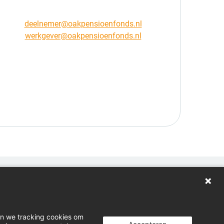
deelnemer@oakpensioenfonds.nl
werkgever@oakpensioenfonds.nl
oggen
wnloads
en we tracking cookies om
cht indienen