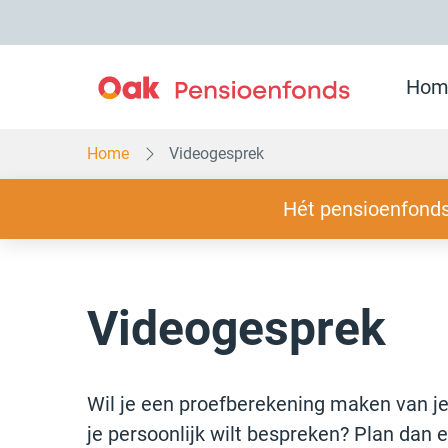
Overslaan
en
naar
inhoud
gaan
Hom
Home
Videogesprek
Slogan
Hét pensioenfonds
Videogesprek
Wil je een proefberekening maken van j
je persoonlijk wilt bespreken? Plan dan