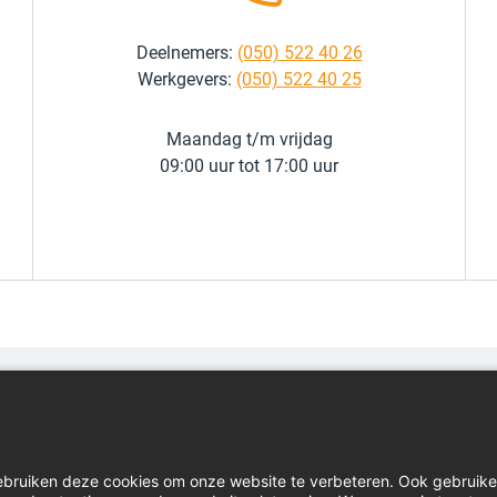
Deelnemers:
(050) 522 40 26
Werkgevers:
(050) 522 40 25
Maandag t/m vrijdag
09:00 uur tot 17:00 uur
Home
Inl
Contact
Do
ebruiken deze cookies om onze website te verbeteren. Ook gebruik
Actueel
Kla