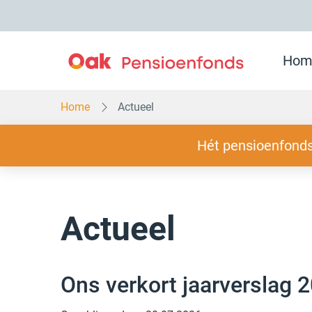
Overslaan
en
naar
inhoud
gaan
Hom
Home
Actueel
Slogan
Hét pensioenfonds
Actueel
Ons verkort jaarverslag 2