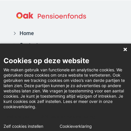
Home
Contact
Actueel
Cookies op deze website
Vacatures
We maken gebruik van functionele en analytische cookies. We
gebruiken deze cookies om onze website te verbeteren. Ook
Inloggen
gebruiken we tracking cookies om video’s van derde partijen te
laten zien. Deze partijen kunnen je zo advertenties op andere
websites laten zien. We vragen je toestemming voor een aantal
Downloads
cookies. Je kunt je toestemming altijd wijzigen of intrekken. Je
kunt cookies ook zelf instellen. Lees er meer over in onze
Klacht indienen
cookieverklaring.
LinkedIn
Webanalyse
A/B-tests en personalisering
Zelf cookies instellen
Cookieverklaring