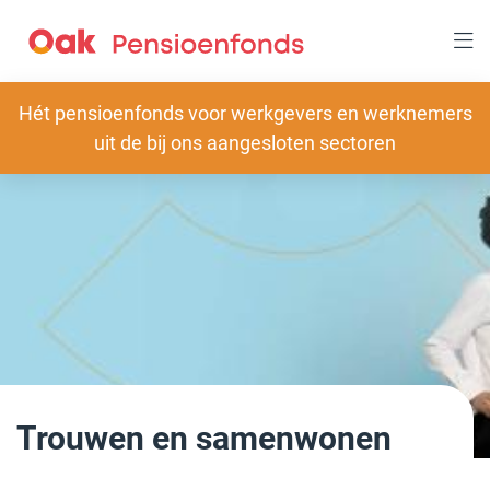
Overslaan
en
naar
inhoud
gaan
Slogan
Hét pensioenfonds voor werkgevers en werknemers
uit de bij ons aangesloten sectoren
Trouwen en samenwonen