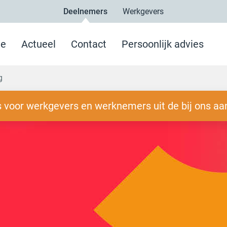
Deelnemers
Werkgevers
e
Actueel
Contact
Persoonlijk advies
g
 voor werkgevers en werknemers uit de bij ons aa