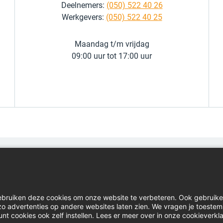
Deelnemers:
(050) 522 40 26
Werkgevers:
(050) 522 40 25
Maandag t/m vrijdag
09:00 uur tot 17:00 uur
Home
Inl
Contact
Do
ebruiken deze cookies om onze website te verbeteren. Ook gebruik
Actueel
Kla
e zo advertenties op andere websites laten zien. We vragen je toeste
unt cookies ook zelf instellen. Lees er meer over in onze cookieverkla
Vacatures
Lin