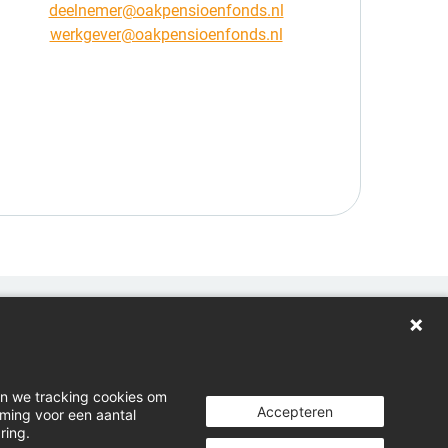
deelnemer@oakpensioenfonds.nl
werkgever@oakpensioenfonds.nl
oggen
wnloads
en we tracking cookies om
cht indienen
Accepteren
mming voor een aantal
ring.
kedIn