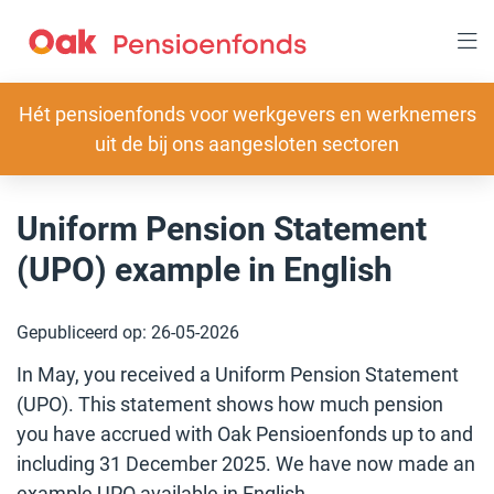
Overslaan
en
naar
inhoud
gaan
Slogan
Hét pensioenfonds voor werkgevers en werknemers
uit de bij ons aangesloten sectoren
Uniform Pension Statement
(UPO) example in English
Gepubliceerd op:
26-05-2026
In May, you received a Uniform Pension Statement
(UPO). This statement shows how much pension
you have accrued with Oak Pensioenfonds up to and
including 31 December 2025. We have now made an
example UPO available in English.