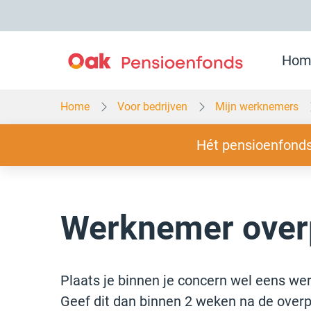
Overslaan
en
naar
inhoud
gaan
Hom
Home
Voor bedrijven
Mijn werknemers
Slogan
Hét pensioenfonds
Werknemer over
Plaats je binnen je concern wel eens w
Geef dit dan binnen 2 weken na de overpl