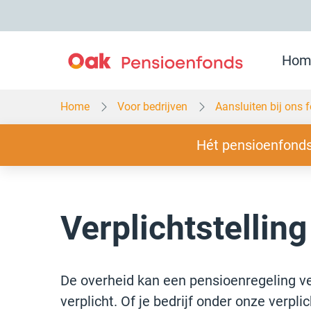
Overslaan
en
naar
inhoud
gaan
Hom
Home
Voor bedrijven
Aansluiten bij ons 
Slogan
Hét pensioenfonds
Verplichtstelling
De overheid kan een pensioenregeling ve
verplicht. Of je bedrijf onder onze verplic